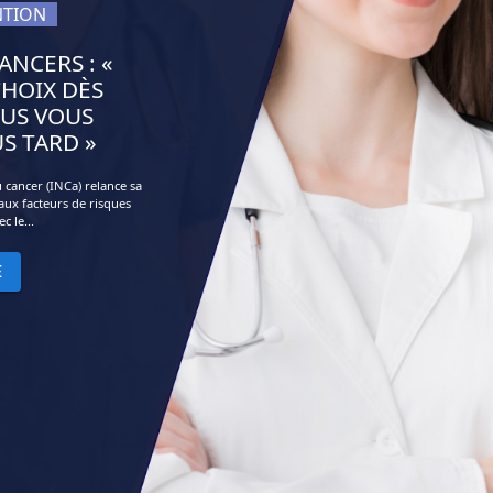
NTION
ANCERS : «
CHOIX DÈS
US VOUS
S TARD »
u cancer (INCa) relance sa
aux facteurs de risques
c le...
E